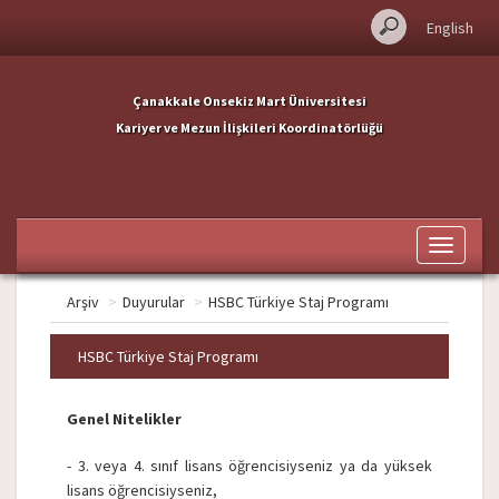
English
Çanakkale Onsekiz Mart Üniversitesi
Kariyer ve Mezun İlişkileri Koordinatörlüğü
Toggle
navigati
Arşiv
>
Duyurular
>
HSBC Türkiye Staj Programı
HSBC Türkiye Staj Programı
Genel Nitelikler
- 3. veya 4. sınıf lisans öğrencisiyseniz ya da yüksek
lisans öğrencisiyseniz,