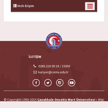
Hızlı Erişim
İLETİŞİM
0286 218 00 18 / 15003
kariyer@comu.edu.tr
© Copyright 1992-2015
Çanakkale Onsekiz Mart Üniversitesi
»
Bilgi
İşlem Daire Başkanlığı
»
ÇOMÜ Web Ekibi